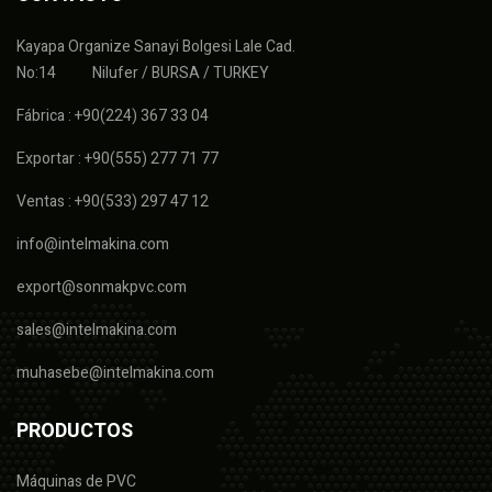
Kayapa Organize Sanayi Bolgesi Lale Cad.
No:14 Nilufer / BURSA / TURKEY
Fábrica : +90(224) 367 33 04
Exportar : +90(555) 277 71 77
Ventas : +90(533) 297 47 12
info@intelmakina.com
export@sonmakpvc.com
sales@intelmakina.com
muhasebe@intelmakina.com
PRODUCTOS
Máquinas de PVC